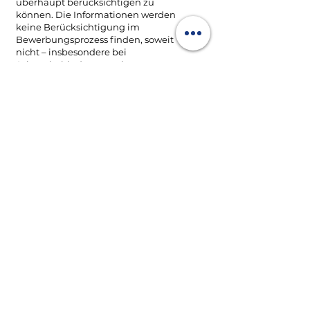
überhaupt berücksichtigen zu
können. Die Informationen werden
keine Berücksichtigung im
Bewerbungsprozess finden, soweit
nicht – insbesondere bei
Schwerbehinderten – eine
gesetzliche Verpflichtung hierfür
besteht. Meine Daten werden nicht
an Dritte weitergegeben. Ich bin
nicht verpflichtet, diese Einwilligung
zu erteilen und kann stattdessen
eine um die besonderen Kategorien
personenbezogener Daten
bereinigte Bewerbung einreichen,
ohne dass dies Auswirkungen auf
meine Chancen im
Bewerbungsverfahren hätte. Ich
kann meine Einwilligung ohne
Angabe von Gründen verweigern
und eine erteilte Einwilligung
jederzeit [– am besten online über
das Bewerbungssystem –]
widerrufen. Im Fall des Widerrufs
werden meine von der Einwilligung
umfassten Daten unverzüglich